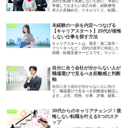
20代の転職で失敗しないために、早めに
準備しておきたい自己分析、経験整理、
求人の見極め方、スキルづくり、転職軸
の考え方を解説します。焦って動く前に
確認したいポイントを紹介します。
未経験の一歩を内定へつなげる
未分類
【キャリアスタート】20代が後悔
しない仕事を探す方法
キャリアスタートは、既卒・第二新卒・
フリーターなど、20代の若手に特化した
就職・転職支援サービスです。マンツー
マンの面談や求人紹介、応募書類の添
削、企業ごとの面接対策を無料で受けら
れるのが特徴。利用するメリットや注意
自分に合う会社が分からない人が
未分類
点、向いている人、相談前の準備を詳し
職場選びで見るべき距離感と判断
く解説します。
軸
自分に合う会社が分からない人に向け
て、職場選びで見るべき距離感を解説し
ます。上司、同僚、仕事、評価、顧客、
プライベートとの距離感を整理し、入社
後に無理なく働ける会社を見極める考え
方を紹介します。
30代からのキャリアチェンジ！後
未分類
悔しない転職を叶える5つのステ
ップ