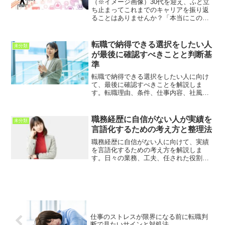
（※イメージ画像）30代を迎え、ふと立
ち止まってこれまでのキャリアを振り返
ることはありませんか？「本当にこのま
までいいのだろうか」「もっと自分に合
った仕事があるのでは？」といった漠然
とした不安や、現状への物足りなさを感
転職で納得できる選択をしたい人
未分類
じる方も少なくないでし...
が最後に確認すべきことと判断基
準
転職で納得できる選択をしたい人に向け
て、最後に確認すべきことを解説しま
す。転職理由、条件、仕事内容、社風、
生活面、内定後の違和感を整理し、後悔
しない判断につなげる考え方を紹介しま
す。
職務経歴に自信がない人が実績を
未分類
言語化するための考え方と整理法
職務経歴に自信がない人に向けて、実績
を言語化するための考え方を解説しま
す。日々の業務、工夫、任された役割、
周囲からの評価、応募先で活かせる強み
を整理し、職務経歴書や面接で伝わる表
現に変える方法を紹介します。
仕事のストレスが限界になる前に転職判
断で見たいサインと対処法