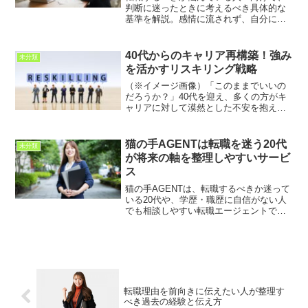
判断に迷ったときに考えるべき具体的な
基準を解説。感情に流されず、自分にと
って最適な選択をするための思考整理の
方法を分かりやすく紹介します。
40代からのキャリア再構築！強み
未分類
を活かすリスキリング戦略
（※イメージ画像）「このままでいいの
だろうか？」40代を迎え、多くの方がキ
ャリアに対して漠然とした不安を抱える
のではないでしょうか。これまでの経験
やスキルを活かしつつ、新たな分野に挑
戦したい、市場価値を高めたいと考える
猫の手AGENTは転職を迷う20代
未分類
方も少なくないはずです...
が将来の軸を整理しやすいサービ
ス
猫の手AGENTは、転職するべきか迷って
いる20代や、学歴・職歴に自信がない人
でも相談しやすい転職エージェントで
す。将来を見据えたキャリア設計、求人
提案、書類添削、面接対策、利用前の注
意点まで分かりやすく解説します。
転職理由を前向きに伝えたい人が整理す
べき過去の経験と伝え方