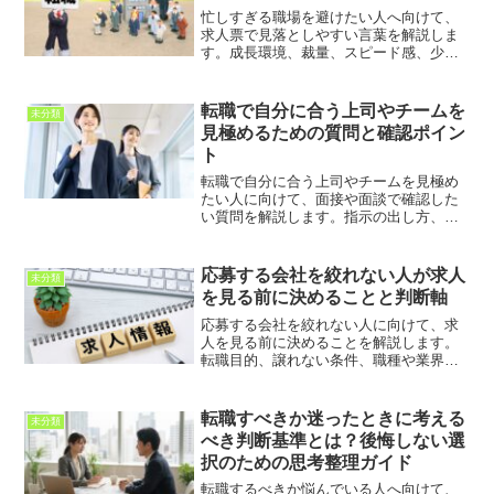
忙しすぎる職場を避けたい人へ向けて、
求人票で見落としやすい言葉を解説しま
す。成長環境、裁量、スピード感、少数
精鋭、幅広い業務などの表現を整理し、
入社後のミスマッチを防ぐための確認ポ
イントを紹介します。
転職で自分に合う上司やチームを
未分類
見極めるための質問と確認ポイン
ト
転職で自分に合う上司やチームを見極め
たい人に向けて、面接や面談で確認した
い質問を解説します。指示の出し方、相
談しやすさ、評価基準、チームの雰囲
気、入社後の期待値を整理し、職場ミス
マッチを防ぐ考え方を紹介します。
応募する会社を絞れない人が求人
未分類
を見る前に決めることと判断軸
応募する会社を絞れない人に向けて、求
人を見る前に決めることを解説します。
転職目的、譲れない条件、職種や業界、
働き方、応募基準を整理し、迷いすぎず
自分に合う会社を選ぶための考え方を紹
介します。
転職すべきか迷ったときに考える
未分類
べき判断基準とは？後悔しない選
択のための思考整理ガイド
転職するべきか悩んでいる人へ向けて、