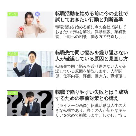
の棚卸し、副業や学習、人脈づくりま
で、冷静に動くための考え方を紹介しま
す。
転職活動を始める前に今の会社で
未分類
試しておきたい行動と判断基準
転職活動を始める前に今の会社で試して
おきたい行動を解説。異動相談、業務改
善、上司への相談、働き方の見直し、ス
キル整理など、後悔しない転職判断につ
なげる考え方を紹介します。
転職先で同じ悩みを繰り返さない
未分類
人が確認している原因と見直し方
転職先で同じ悩みを繰り返さない人が確
認している原因を解説します。人間関
係、仕事内容、評価、働き方、職場環
境、自分の考え方のクセを整理し、転職
後の後悔を防ぐための判断基準を紹介し
ます。
転職で陥りやすい失敗とは？成功
未分類
するための事前対策と心構え
（※イメージ画像）転職活動は人生の大
きな転機であり、多くの人が新たなキャ
リアを求めて挑戦します。しかし、情報
収集の不足や準備不足から、予期せぬ失
敗に直面することも少なくありません。
この記事では、転職活動で陥りがちな失
敗パターンを具体的に解説...