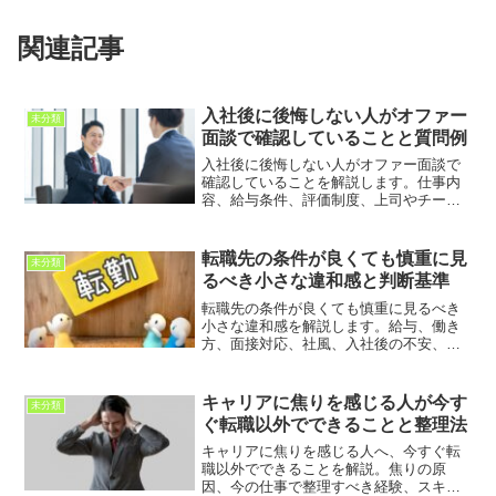
関連記事
入社後に後悔しない人がオファー
未分類
面談で確認していることと質問例
入社後に後悔しない人がオファー面談で
確認していることを解説します。仕事内
容、給与条件、評価制度、上司やチー
ム、働き方、入社後の期待値を整理し、
内定承諾前に確認すべき質問例を紹介し
ます。
転職先の条件が良くても慎重に見
未分類
るべき小さな違和感と判断基準
転職先の条件が良くても慎重に見るべき
小さな違和感を解説します。給与、働き
方、面接対応、社風、入社後の不安、自
分の本音を整理し、条件だけで転職を決
めて後悔しないための考え方を紹介しま
す。
キャリアに焦りを感じる人が今す
未分類
ぐ転職以外でできることと整理法
キャリアに焦りを感じる人へ、今すぐ転
職以外でできることを解説。焦りの原
因、今の仕事で整理すべき経験、スキル