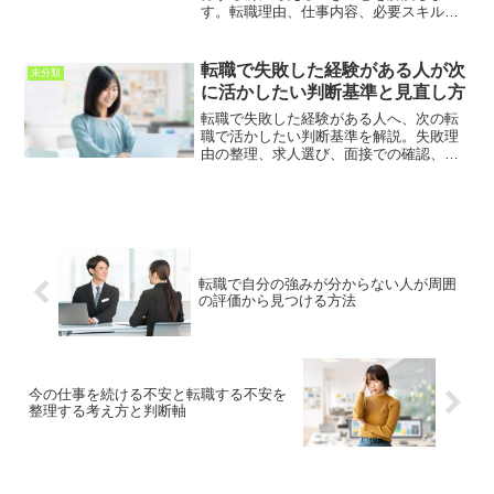
す。転職理由、仕事内容、必要スキル、
年収変化、学習準備、求人選びの注意点
を整理し、後悔しないキャリアチェンジ
につなげる考え方を紹介します。
転職で失敗した経験がある人が次
未分類
に活かしたい判断基準と見直し方
転職で失敗した経験がある人へ、次の転
職で活かしたい判断基準を解説。失敗理
由の整理、求人選び、面接での確認、働
き方や職場環境の見極め方まで、後悔を
減らす考え方を紹介します。
転職で自分の強みが分からない人が周囲
の評価から見つける方法
今の仕事を続ける不安と転職する不安を
整理する考え方と判断軸