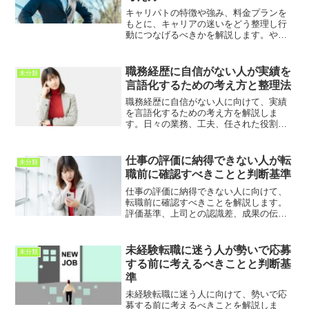
キャリパトの特徴や強み、料金プランを
もとに、キャリアの迷いをどう整理し行
動につなげるべきかを解説します。やり
たいことが見つからない人でも判断軸を
言語化しやすい独自メソッドや、他サー
ビスとの違いまで分かりやすくまとめた
職務経歴に自信がない人が実績を
未分類
記事です。
言語化するための考え方と整理法
職務経歴に自信がない人に向けて、実績
を言語化するための考え方を解説しま
す。日々の業務、工夫、任された役割、
周囲からの評価、応募先で活かせる強み
を整理し、職務経歴書や面接で伝わる表
現に変える方法を紹介します。
仕事の評価に納得できない人が転
未分類
職前に確認すべきことと判断基準
仕事の評価に納得できない人に向けて、
転職前に確認すべきことを解説します。
評価基準、上司との認識差、成果の伝え
方、給与や昇給の仕組み、転職先で同じ
不満を繰り返さないための判断基準を紹
介します。
未経験転職に迷う人が勢いで応募
未分類
する前に考えるべきことと判断基
準
未経験転職に迷う人に向けて、勢いで応
募する前に考えるべきことを解説しま