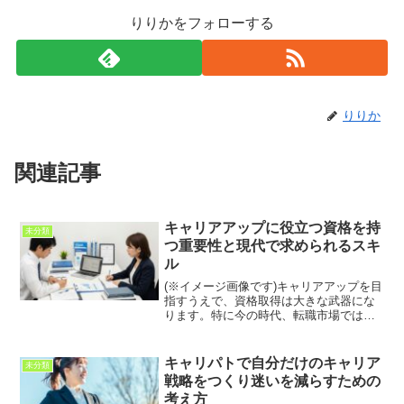
りりかをフォローする
りりか
関連記事
キャリアアップに役立つ資格を持
未分類
つ重要性と現代で求められるスキ
ル
(※イメージ画像です)キャリアアップを目
指すうえで、資格取得は大きな武器にな
ります。特に今の時代、転職市場では
「経験＋資格」を持つ人材が優先される
傾向が強まっています。資格はあなたの
専門性を客観的に証明してくれるだけで
キャリパトで自分だけのキャリア
未分類
なく、仕事の幅を広げ、...
戦略をつくり迷いを減らすための
考え方