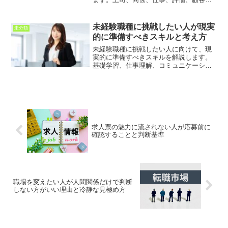
プライベートとの距離感を整理し、入社
後に無理なく働ける会社を見極める考え
方を紹介します。
未経験職種に挑戦したい人が現実
未分類
的に準備すべきスキルと考え方
未経験職種に挑戦したい人に向けて、現
実的に準備すべきスキルを解説します。
基礎学習、仕事理解、コミュニケーショ
ン力、実務に近い経験、自己PRの作り方
を整理し、後悔しないキャリアチェンジ
につなげる考え方を紹介します。
求人票の魅力に流されない人が応募前に
確認することと判断基準
職場を変えたい人が人間関係だけで判断
しない方がいい理由と冷静な見極め方