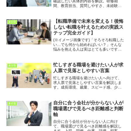
確認したい具体的内容を解説。研修期
間、教育担当、質問しやすさ、未経験者
や中途入社者の育成実績、評価まで整理
し、入社後の不安を減らすポイントを紹
介します。
【転職準備で未来を変える！後悔
未分類
しない転職を叶えるための実践ス
テップ完全ガイド】
(※イメージ画像です)「そろそろ転職した
い…でも何から始めればいい？」そんな
悩みを抱える人は実はとても多いです。
転職は人生の大きな分岐点だからこそ、
準備の質が未来を左右します。焦って応
募してしまったり、情報不足のまま動く
忙しすぎる職場を避けたい人が求
未分類
と、入社後にミスマッ...
人票で見落としやすい言葉
忙しすぎる職場を避けたい人へ向けて、
求人票で見落としやすい言葉を解説しま
す。成長環境、裁量、スピード感、少数
精鋭、幅広い業務などの表現を整理し、
入社後のミスマッチを防ぐための確認ポ
イントを紹介します。
自分に合う会社が分からない人が
未分類
職場選びで見るべき距離感と判断
軸
自分に合う会社が分からない人に向け
て、職場選びで見るべき距離感を解説し
ます。上司、同僚、仕事、評価、顧客、