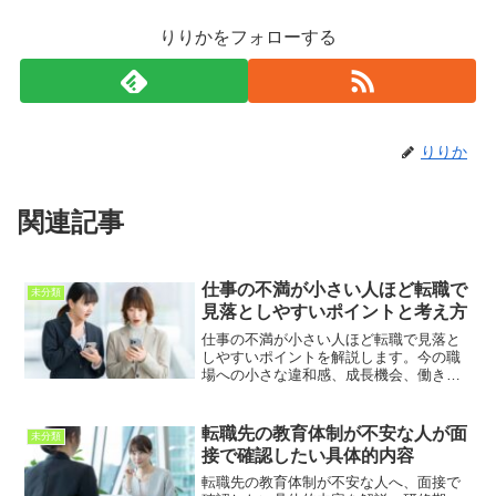
りりかをフォローする
りりか
関連記事
仕事の不満が小さい人ほど転職で
未分類
見落としやすいポイントと考え方
仕事の不満が小さい人ほど転職で見落と
しやすいポイントを解説します。今の職
場への小さな違和感、成長機会、働き
方、将来性、転職理由の整理を通じて、
後悔しない判断につなげる考え方を紹介
します。
転職先の教育体制が不安な人が面
未分類
接で確認したい具体的内容
転職先の教育体制が不安な人へ、面接で