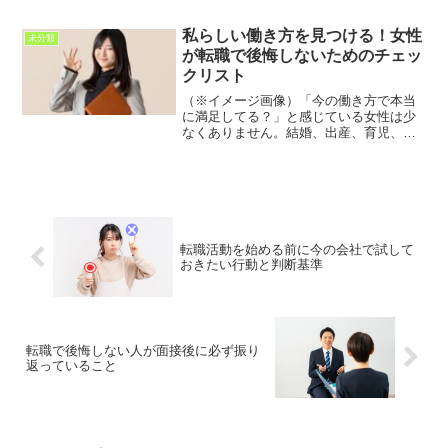
理し、後悔しない転職活動につなげる考
え方を紹介します。
私らしい働き方を見つける！女性
未分類
が転職で後悔しないためのチェッ
クリスト
（※イメージ画像）「今の働き方で本当
に満足してる？」と感じている女性は少
なくありません。結婚、出産、育児、介
護など、ライフステージの変化が大きい
女性にとって、仕事とのバランスは常に
悩みの種ですよね。でも、後悔のない転
職は、単に「今の会社を辞...
転職活動を始める前に今の会社で試して
おきたい行動と判断基準
転職で後悔しない人が面接後に必ず振り
返っていること