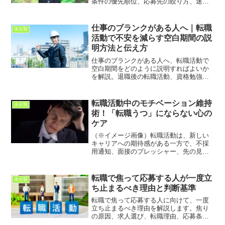
条件の優先順位、応募先の絞り方、迷っ
たときの判断軸まで、疲れずに転職活動
を進めるポイントを紹介します。
仕事のブランクがある人へ｜転職
未分類
活動で不安を減らす空白期間の説
明方法と伝え方
仕事のブランクがある人へ、転職活動で
空白期間をどのように説明すればよいか
を解説。退職後の転職活動、資格勉強、
家庭事情など理由別の伝え方や、面接で
長く言い訳せず現在の就業意欲へつなげ
るポイントを紹介します。
転職活動中のモチベーション維持
未分類
術！「転職うつ」にならない心の
ケア
（※イメージ画像）転職活動は、新しい
キャリアへの期待感がある一方で、不採
用通知、面接のプレッシャー、先の見え
ない不安など、精神的な負担が大きいも
のです。特に、長引く転職活動は「転職
うつ」と呼ばれる状態を引き起こすこと
転職で焦って応募する人が一度立
未分類
も少なくありません。しか...
ち止まるべき理由と判断基準
転職で焦って応募する人に向けて、一度
立ち止まるべき理由を解説します。焦り
の原因、求人選び、転職理由、応募条
件、面接準備、入社後のミスマッチを整