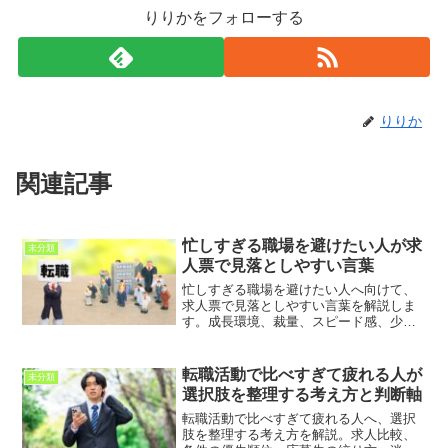
りりかをフォローする
りりか
関連記事
忙しすぎる職場を避けたい人が求
未分類
人票で見落としやすい言葉
忙しすぎる職場を避けたい人へ向けて、
求人票で見落としやすい言葉を解説しま
す。成長環境、裁量、スピード感、少数
精鋭、幅広い業務などの表現を整理し、
入社後のミスマッチを防ぐための確認ポ
イントを紹介します。
転職活動で比べすぎて疲れる人が
未分類
選択肢を整理する考え方と判断軸
転職活動で比べすぎて疲れる人へ、選択
肢を整理する考え方を解説。求人比較、