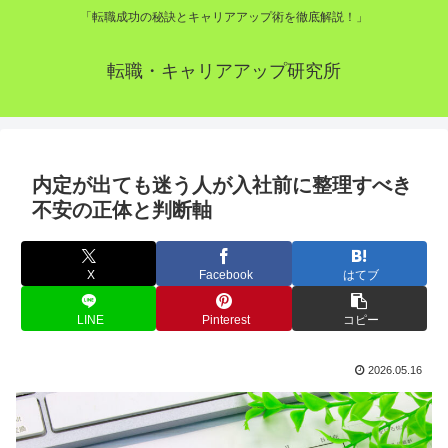
「転職成功の秘訣とキャリアアップ術を徹底解説！」
転職・キャリアアップ研究所
内定が出ても迷う人が入社前に整理すべき
不安の正体と判断軸
X
Facebook
はてブ
LINE
Pinterest
コピー
2026.05.16