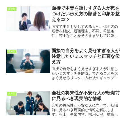
面接で本音を話しすぎる人が気を
未分類
つけたい伝え方の順番と印象を整
えるコツ
面接で本音を話しすぎる人へ、伝え方の
順番を解説。退職理由、不満、希望条
件、苦手なことをそのまま話して印象を
下げないために、前向きに整理して伝え
るコツを紹介します。
面接で自分をよく見せすぎる人が
未分類
注意したいミスマッチと正直な伝
え方
面接で自分をよく見せすぎる人が注意し
たいミスマッチを解説。できることを大
きく見せるリスク、入社後のギャップ、
強みの伝え方、正直に確認すべき条件ま
で紹介します。
会社の将来性が不安な人が転職前
未分類
に見るべき現実的な情報
会社の将来性が不安な人に向けて、転職
前に見るべき現実的な情報を解説しま
す。売上、事業内容、採用状況、離職
率、業界動向、社内の雰囲気を整理し、
今の会社に残るか転職するかを冷静に判