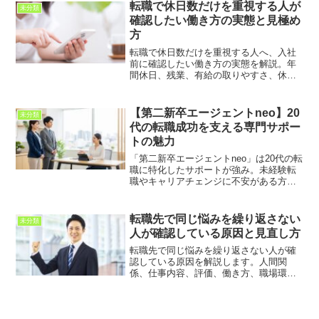
断するための考え方を紹介します。
転職で休日数だけを重視する人が
未分類
確認したい働き方の実態と見極め
方
転職で休日数だけを重視する人へ、入社
前に確認したい働き方の実態を解説。年
間休日、残業、有給の取りやすさ、休日
出勤、仕事の負担まで、後悔しない判断
基準を紹介します。
【第二新卒エージェントneo】20
未分類
代の転職成功を支える専門サポー
トの魅力
「第二新卒エージェントneo」は20代の転
職に特化したサポートが強み。未経験転
職やキャリアチェンジに不安がある方
へ、専門アドバイザーがマンツーマンで
最適なキャリア形成を提案。後悔しない
転職を目指す人に役立つ情報をわかりや
転職先で同じ悩みを繰り返さない
未分類
すく解説します。
人が確認している原因と見直し方
転職先で同じ悩みを繰り返さない人が確
認している原因を解説します。人間関
係、仕事内容、評価、働き方、職場環
境、自分の考え方のクセを整理し、転職
後の後悔を防ぐための判断基準を紹介し
ます。