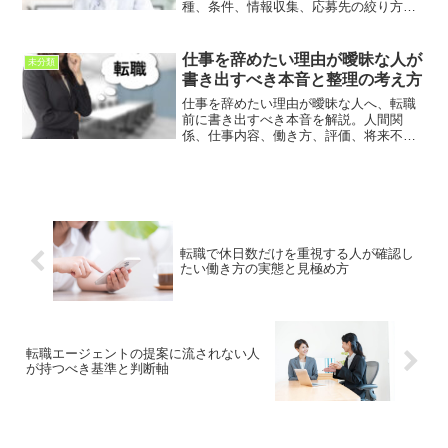
種、条件、情報収集、応募先の絞り方を
整理し、自分に合う転職先を冷静に選ぶ
ための考え方を紹介します。
仕事を辞めたい理由が曖昧な人が
未分類
書き出すべき本音と整理の考え方
仕事を辞めたい理由が曖昧な人へ、転職
前に書き出すべき本音を解説。人間関
係、仕事内容、働き方、評価、将来不安
を整理し、後悔しない判断につなげる考
え方を紹介します。
転職で休日数だけを重視する人が確認し
たい働き方の実態と見極め方
転職エージェントの提案に流されない人
が持つべき基準と判断軸