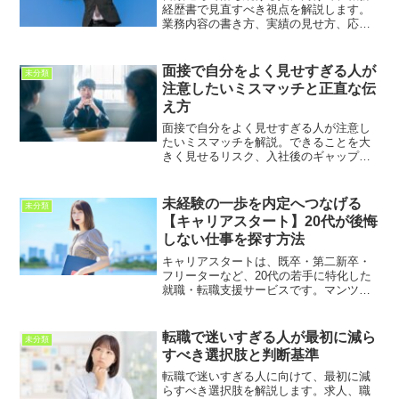
経歴書で見直すべき視点を解説します。
業務内容の書き方、実績の見せ方、応募
先との接点、自己PR、読みやすさを整理
し、通過率を上げるための考え方を紹介
します。
面接で自分をよく見せすぎる人が
未分類
注意したいミスマッチと正直な伝
え方
面接で自分をよく見せすぎる人が注意し
たいミスマッチを解説。できることを大
きく見せるリスク、入社後のギャップ、
強みの伝え方、正直に確認すべき条件ま
で紹介します。
未経験の一歩を内定へつなげる
未分類
【キャリアスタート】20代が後悔
しない仕事を探す方法
キャリアスタートは、既卒・第二新卒・
フリーターなど、20代の若手に特化した
就職・転職支援サービスです。マンツー
マンの面談や求人紹介、応募書類の添
削、企業ごとの面接対策を無料で受けら
れるのが特徴。利用するメリットや注意
転職で迷いすぎる人が最初に減ら
未分類
点、向いている人、相談前の準備を詳し
すべき選択肢と判断基準
く解説します。
転職で迷いすぎる人に向けて、最初に減
らすべき選択肢を解説します。求人、職