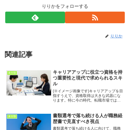
りりかをフォローする
りりか
関連記事
キャリアアップに役立つ資格を持
未分類
つ重要性と現代で求められるスキ
ル
(※イメージ画像です)キャリアアップを目
指すうえで、資格取得は大きな武器にな
ります。特に今の時代、転職市場では
「経験＋資格」を持つ人材が優先される
傾向が強まっています。資格はあなたの
専門性を客観的に証明してくれるだけで
書類選考で落ち続ける人が職務経
未分類
なく、仕事の幅を広げ、...
歴書で見直すべき視点
書類選考で落ち続ける人に向けて、職務