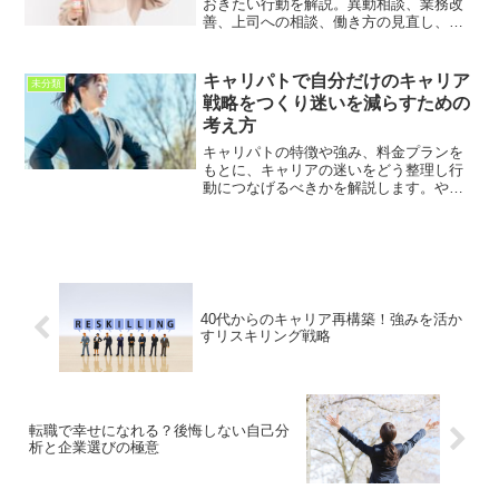
おきたい行動を解説。異動相談、業務改
善、上司への相談、働き方の見直し、ス
キル整理など、後悔しない転職判断につ
なげる考え方を紹介します。
キャリパトで自分だけのキャリア
未分類
戦略をつくり迷いを減らすための
考え方
キャリパトの特徴や強み、料金プランを
もとに、キャリアの迷いをどう整理し行
動につなげるべきかを解説します。やり
たいことが見つからない人でも判断軸を
言語化しやすい独自メソッドや、他サー
ビスとの違いまで分かりやすくまとめた
記事です。
40代からのキャリア再構築！強みを活か
すリスキリング戦略
転職で幸せになれる？後悔しない自己分
析と企業選びの極意