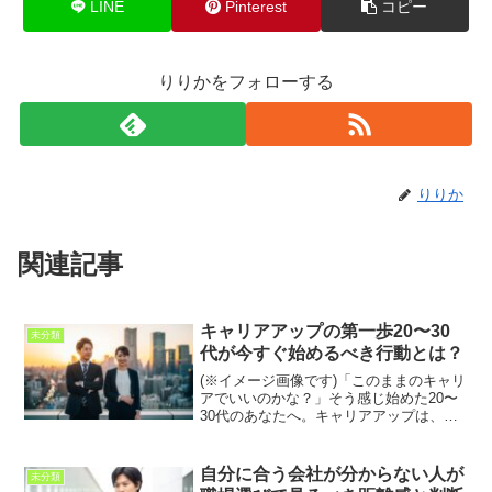
LINE
Pinterest
コピー
りりかをフォローする
りりか
関連記事
キャリアアップの第一歩20〜30
未分類
代が今すぐ始めるべき行動とは？
(※イメージ画像です)「このままのキャリ
アでいいのかな？」そう感じ始めた20〜
30代のあなたへ。キャリアアップは、突
然訪れるものではなく、日々の積み重ね
と戦略的な行動から生まれます💡この記
事では、仕事をより充実させ、将来の選
自分に合う会社が分からない人が
未分類
択肢を広げるため...