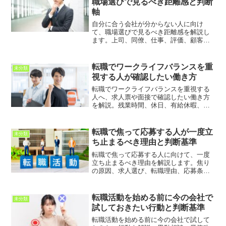
職場選びで見るべき距離感と判断
軸
自分に合う会社が分からない人に向け
て、職場選びで見るべき距離感を解説し
ます。上司、同僚、仕事、評価、顧客、
プライベートとの距離感を整理し、入社
後に無理なく働ける会社を見極める考え
方を紹介します。
転職でワークライフバランスを重
未分類
視する人が確認したい働き方
転職でワークライフバランスを重視する
人へ、求人票や面接で確認したい働き方
を解説。残業時間、休日、有給休暇、在
宅勤務、評価制度、繁忙期などを整理
し、自分に合う職場を見極める視点を紹
介します。
転職で焦って応募する人が一度立
未分類
ち止まるべき理由と判断基準
転職で焦って応募する人に向けて、一度
立ち止まるべき理由を解説します。焦り
の原因、求人選び、転職理由、応募条
件、面接準備、入社後のミスマッチを整
理し、後悔しない転職活動につなげる考
え方を紹介します。
転職活動を始める前に今の会社で
未分類
試しておきたい行動と判断基準
転職活動を始める前に今の会社で試して